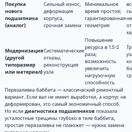
Покупка
Сильный износ,
Минимальное
вс
нового
деформация
время простоя;
ск
подшипника
корпуса,
гарантированная
не
(аналог)
срочная замена
геометрия
от
ха
Повышение
ресурса в 1.5-2
Тр
Модернизация
Систематические
раза;
уз
(другой
отказы,
возможность
ко
типоразмер
реконструкция
увеличить
бо
или материал)
узла
нагрузочную
ср
способность
Перезаливка баббита — классический ремонтный
вариант. Если вал не имеет выработки, а корпус не
деформирован, это самый экономичный способ.
Но если
диагностика подшипников
показала
усталостные трещины глубоко в теле баббита,
простая перезаливка не поможет — нужна замена