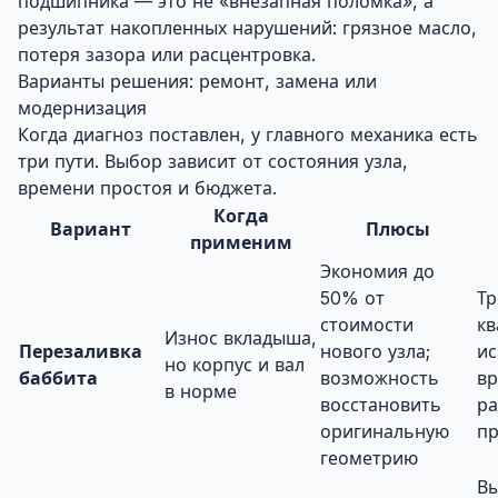
подшипника — это не «внезапная поломка», а
результат накопленных нарушений: грязное масло,
потеря зазора или расцентровка.
Варианты решения: ремонт, замена или
модернизация
Когда диагноз поставлен, у главного механика есть
три пути. Выбор зависит от состояния узла,
времени простоя и бюджета.
Когда
Вариант
Плюсы
применим
Экономия до
50% от
Тр
стоимости
к
Износ вкладыша,
Перезаливка
нового узла;
ис
но корпус и вал
баббита
возможность
вр
в норме
восстановить
ра
оригинальную
п
геометрию
Вы