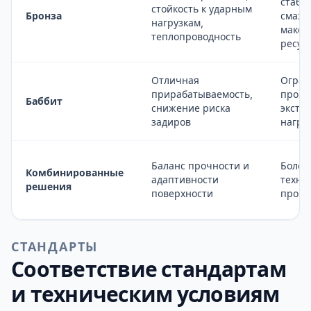
стаби
стойкость к ударным
Бронза
смазк
нагрузкам,
макси
теплопроводность
ресур
Отличная
Огран
прирабатываемость,
прочн
Баббит
снижение риска
экстр
задиров
нагру
Баланс прочности и
Более
Комбинированные
адаптивности
техно
решения
поверхности
произ
СТАНДАРТЫ
Соответствие стандартам
и техническим условиям