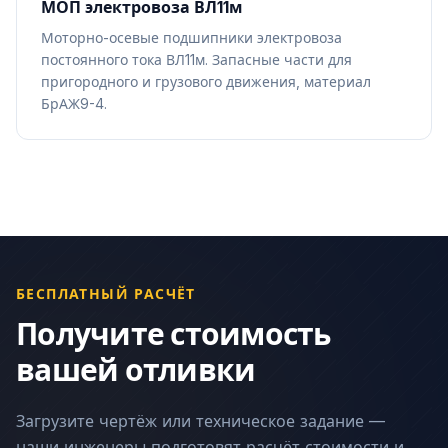
МОП электровоза ВЛ11м
Моторно-осевые подшипники электровоза
постоянного тока ВЛ11м. Запасные части для
пригородного и грузового движения, материал
БрАЖ9-4.
БЕСПЛАТНЫЙ РАСЧЁТ
Получите стоимость
вашей отливки
Загрузите чертёж или техническое задание —
наши инженеры подготовят расчёт стоимости и