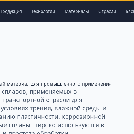
Продукция
Технологии
Материалы
Отрасли
Бло
ный материал для промышленного применения
 сплавов, применяемых в
 транспортной отрасли для
 условиях трения, влажной среды и
танию пластичности, коррозионной
ные сплавы широко используются в
 и простота обработки.