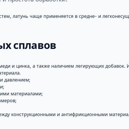
стем, латунь чаще применяется в средне- и легконесущ
ых сплавов
еди и цинка, а также наличием легирующих добавок. 
атериала.
и давлением;
и;
щими материалами;
змеров;
ежду конструкционными и антифрикционными материа