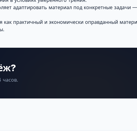
ния в условиях умеренного трения.
оляет адаптировать материал под конкретные задачи 
я как практичный и экономически оправданный матери
ы.
ёж?
 часов.