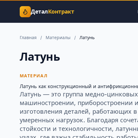
Детал
Контракт
Главная
/
Материалы
/
Латунь
Латунь
МАТЕРИАЛ
Латунь как конструкционный и антифрикцион
Латунь — это группа медно-цинковых
машиностроении, приборостроении и
изготовления деталей, работающих в
умеренных нагрузок. Благодаря соче
стойкости и технологичности, латун
узлах, где важна стабильность работы