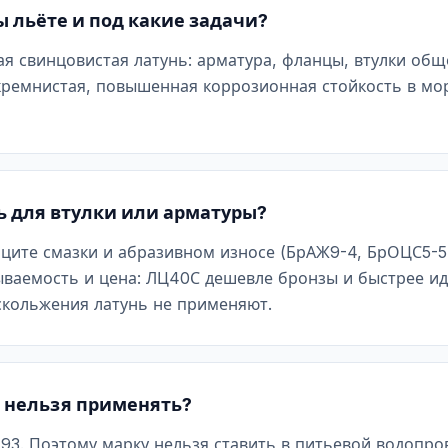
 льёте и под какие задачи?
ая свинцовистая латунь: арматура, фланцы, втулки об
ремнистая, повышенная коррозионная стойкость в мор
ь для втулки или арматуры?
ците смазки и абразивном износе (БрАЖ9-4, БрОЦС5-5-
ваемость и цена: ЛЦ40С дешевле бронзы и быстрее идё
скольжения латунь не применяют.
ё нельзя применять?
93. Поэтому марку нельзя ставить в питьевой водопро