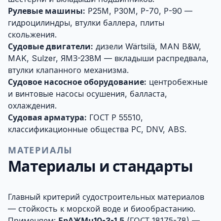
Рулевые машины:
Р25М, Р30М, Р-70, Р-90 —
гидроцилиндры, втулки баллера, плиты
скольжения.
Судовые двигатели:
дизели Wärtsilä, MAN B&W,
MAK, Sulzer, ЯМЗ-238М — вкладыши распредвала,
втулки клапанного механизма.
Судовое насосное оборудование:
центробежные
и винтовые насосы осушения, балласта,
охлаждения.
Судовая арматура:
ГОСТ Р 55510,
классификационные общества РС, DNV, ABS.
МАТЕРИАЛЫ
Материалы и стандарты
Главный критерий судостроительных материалов
— стойкость к морской воде и биообрастанию.
Применяем:
БрАЖМц10-3-1,5
(ГОСТ 18175-78) —