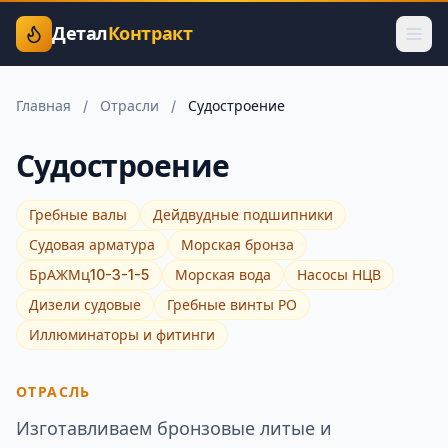
Детал
Контракт
Главная
/
Отрасли
/
Судостроение
Судостроение
Гребные валы
Дейдвудные подшипники
Судовая арматура
Морская бронза
БрАЖМц10-3-1-5
Морская вода
Насосы НЦВ
Дизели судовые
Гребные винты РО
Иллюминаторы и фитинги
ОТРАСЛЬ
Изготавливаем бронзовые литые и