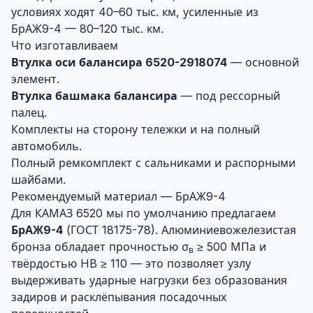
условиях ходят 40–60 тыс. км, усиленные из
БрАЖ9-4 — 80–120 тыс. км.
Что изготавливаем
Втулка оси балансира 6520-2918074
— основной
элемент.
Втулка башмака балансира
— под рессорный
палец.
Комплекты на сторону тележки и на полный
автомобиль.
Полный ремкомплект с сальниками и распорными
шайбами.
Рекомендуемый материал — БрАЖ9-4
Для КАМАЗ 6520 мы по умолчанию предлагаем
БрАЖ9-4
(ГОСТ 18175-78). Алюминиевожелезистая
бронза обладает прочностью σ
≥ 500 МПа и
в
твёрдостью HB ≥ 110 — это позволяет узлу
выдерживать ударные нагрузки без образования
задиров и расклёпывания посадочных